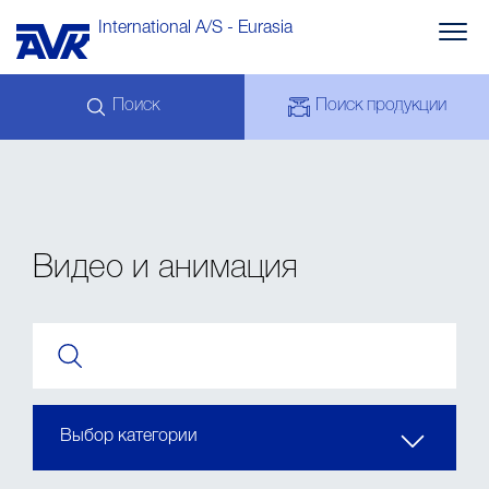
International A/S - Eurasia
Поиск
Поиск продукции
ЗАПРОС
НОВОСТИ
МОЙ КАБИНЕТ
СКАЧАТЬ
AVK HOLDING (GROUP)
ПРИМЕРЫ
ЦЕНЫ
Видео и анимация
КОНТАКТЫ
Выбор категории