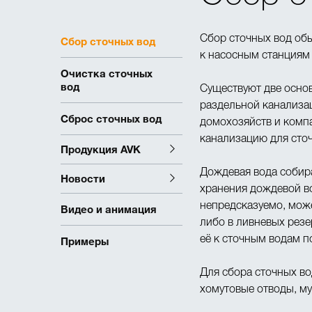
Сбор сточных вод об
Сбор сточных вод
к насосным станциям 
Очистка сточных
вод
Существуют две основ
раздельной канализа
Сброс сточных вод
домохозяйств и компа
канализацию для сто
Продукция AVK
Дождевая вода собира
Новости
хранения дождевой во
непредсказуемо, мож
Видео и анимация
либо в ливневых резе
Примеры
её к сточным водам п
Для сбора сточных в
хомутовые отводы, му