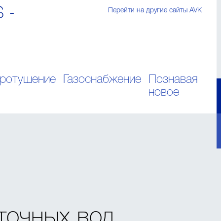
S -
Перейти на другие сайты AVK
ротушение
Газоснабжение
Познавая
новое
точных вод