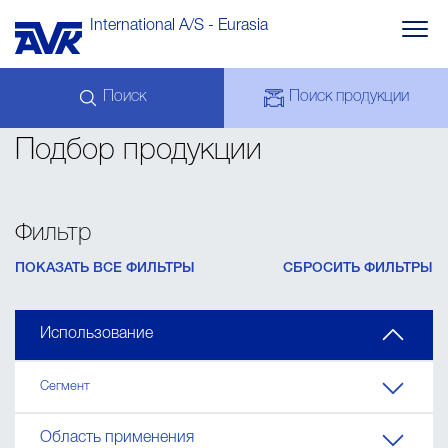
International A/S - Eurasia
Поиск
Поиск продукции
Водоснабжение
Подбор продукции
ЗАПРОС
Сточные воды
НОВОСТИ
МОЙ КАБИНЕТ
СКАЧАТЬ
AVK HOLDING (GROUP)
Пожаротушение
ПРИМЕРЫ
Фильтр
ЦЕНЫ
КОНТАКТЫ
Газоснабжение
ПОКАЗАТЬ ВСЕ ФИЛЬТРЫ
СБРОСИТЬ ФИЛЬТРЫ
Познавая новое
Использование
Сегмент
Область применения