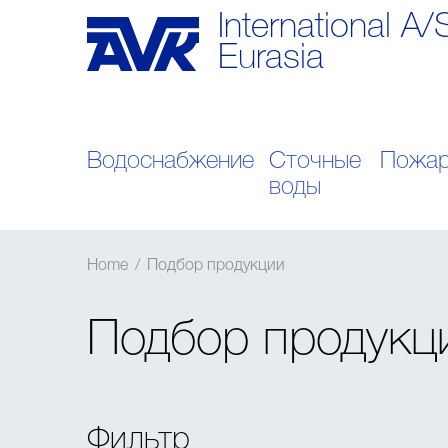
International A/
Eurasia
Водоснабжение
Сточные
Пожар
воды
Home
/
Подбор продукции
Подбор продукц
Фильтр