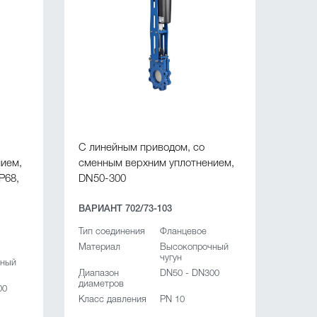
C линейным приводом, со
ием,
сменным верхним уплотнением,
P68,
DN50-300
ВАРИАНТ 702/73-103
Тип соединения
Фланцевое
Материал
Высокопрочный
чугун
чный
Диапазон
DN50 - DN300
диаметров
00
Класс давления
PN 10