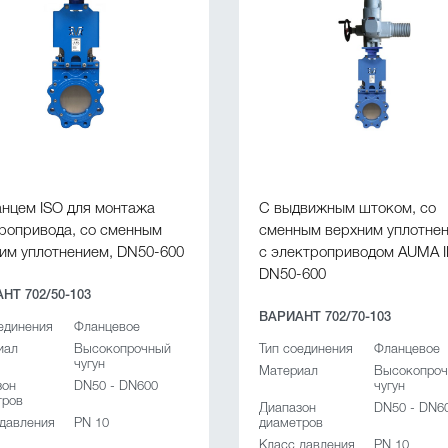
нцем ISO для монтажа
С выдвижным штоком, со
ропривода, со сменным
сменным верхним уплотнен
им уплотнением, DN50-600
с электроприводом AUMA I
DN50-600
НТ 702/50-103
ВАРИАНТ 702/70-103
единения
Фланцевое
иал
Высокопрочный
Тип соединения
Фланцевое
чугун
Материал
Высокопро
зон
DN50 - DN600
чугун
тров
Диапазон
DN50 - DN6
 давления
PN 10
диаметров
Класс давления
PN 10