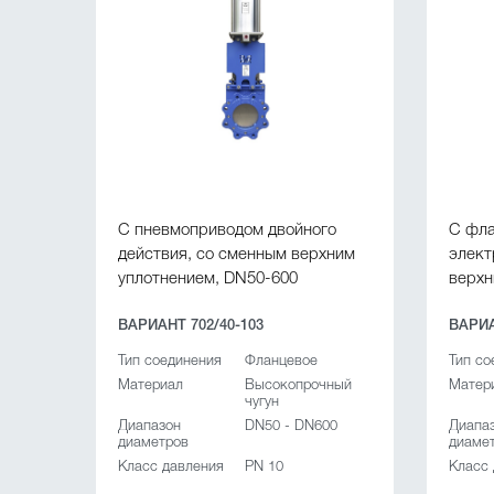
С пневмоприводом двойного
С фла
действия, со сменным верхним
элект
уплотнением, DN50-600
верхн
ВАРИАНТ 702/40-103
ВАРИА
Тип соединения
Фланцевое
Тип со
Материал
Высокопрочный
Матер
чугун
Диапазон
DN50 - DN600
Диапа
диаметров
диаме
Класс давления
PN 10
Класс