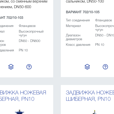
иком, со сменным верхним
сальником, DN50-100
нением, DN50-600
ВАРИАНТ 702/10-105
НТ 702/10-103
Тип соединения
Фланцевое
единения
Фланцевое
Материал
Высокопро
чугун
иал
Высокопрочный
чугун
Диапазон
DN50 - DN1
диаметров
зон
DN50 - DN600
тров
Класс давления
PN 10
 давления
PN 10
ДВИЖКА НОЖЕВАЯ
ЗАДВИЖКА НОЖЕ
ЕРНАЯ, PN10
ШИБЕРНАЯ, PN10