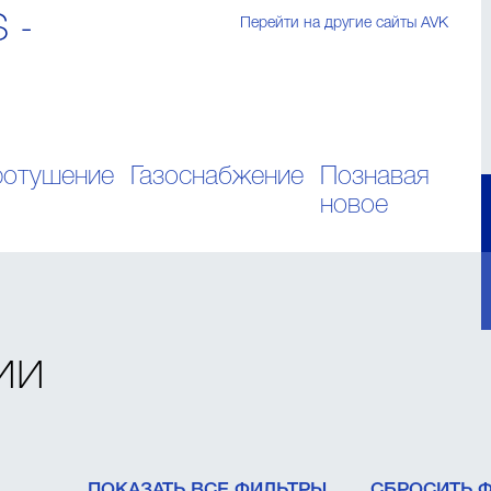
S -
Перейти на другие сайты AVK
отушение
Газоснабжение
Познавая
новое
ии