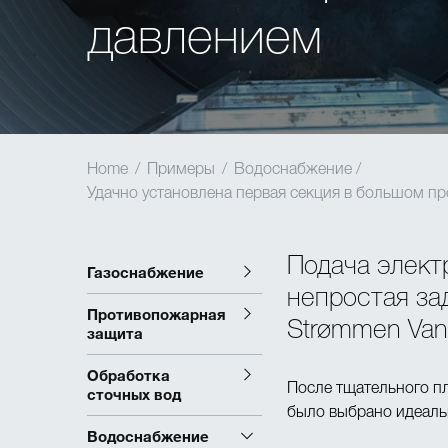
давлением
Home
/
Примеры
/
Водоснабжение /
Удачно установлена первая секция в большом п
Подача элект
Газоснабжение
непростая за
Противопожарная
Strømmen Vand
защита
Обработка
После тщательного пл
сточных вод
было выбрано идеаль
Водоснабжение