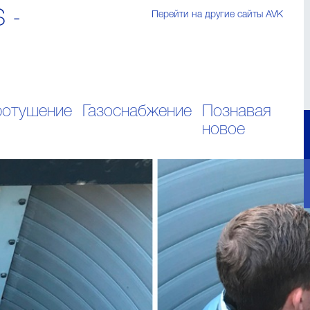
S -
Перейти на другие сайты AVK
отушение
Газоснабжение
Познавая
новое