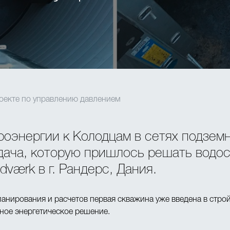
роекте по управлению давлением
роэнергии к Колодцам в сетях подзем
дача, которую пришлось решать вод
værk в г. Рандерс, Дания.
анирования и расчетов первая скважина уже введена в стро
ное энергетическое решение.