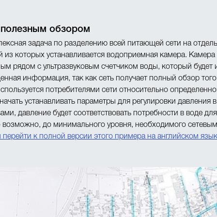
 полезным обзором
лексная задача по разделению всей питающей сети на отдел
ой из которых устанавливается водоприемная камера. Камер
ым рядом с ультразвуковым счетчиком воды, который будет 
ценная информация, так как сеть получает полный обзор того
спользуется потребителями сети относительно определенно
 начать устанавливать параметры для регулировки давления 
ами, давление будет соответствовать потребности в воде дл
о возможно, до минимального уровня, необходимого сетевым
 перейти к полной версии этого примера на английском язы