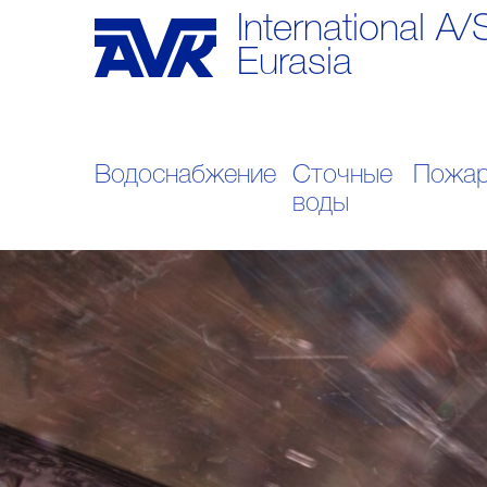
International A/
Eurasia
Водоснабжение
Сточные
Пожар
воды